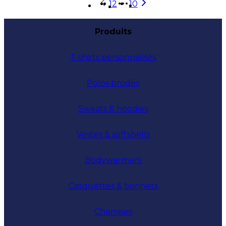
1
2
10
Plus de pages
Produits
T-shirts personnalisés
Polos brodés
Sweats & hoodies
Vestes & softshells
Bodywarmers
Casquettes & bonnets
Chemises