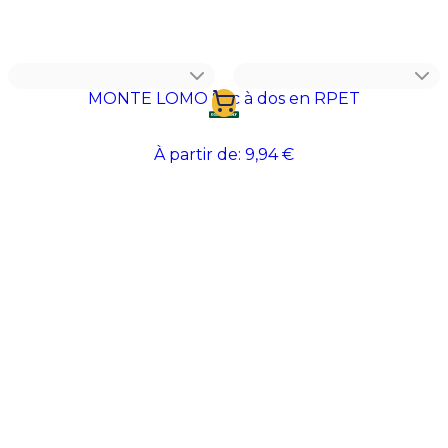
entreprises
, ils permettent de diffuser votre image
sur un équipement utile et apprécié. Une solution
adaptée aux déplacements du quotidien comme aux
événements.
MONTE LOMO Sac à dos en RPET
À partir de:
9,94 €