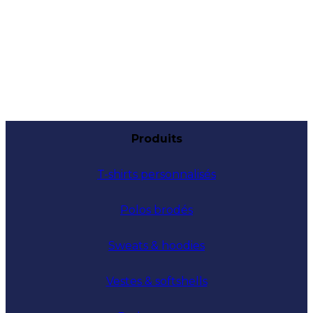
Produits
T-shirts personnalisés
Polos brodés
Sweats & hoodies
Vestes & softshells