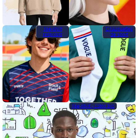
Tee-shirt
Chaussettes
respirant
de sport
Tee-shirt - coton bio