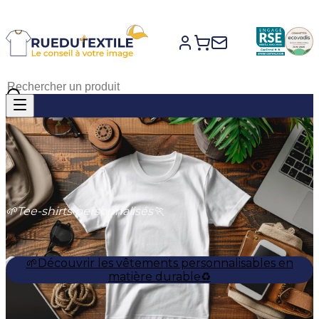
🌱Tee-shirts personnalisés🏃
🌱Découvrir les vêtements personnalisables en
matière durable♻️