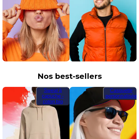
Nos best-sellers
Sweat à
Casquette
capuche -
personnalisée
coton bio