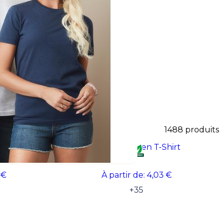
t des techniques de marquage
médiat et durable.
1488
produits
#E190 /women T-Shirt
 €
À partir de:
4,03 €
+
35