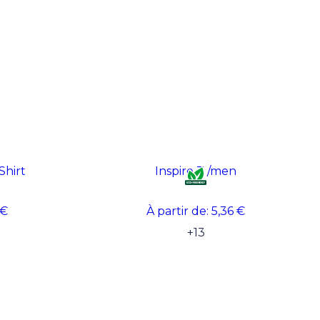
Shirt
Inspire T /men
 €
À partir de:
5,36 €
+
13