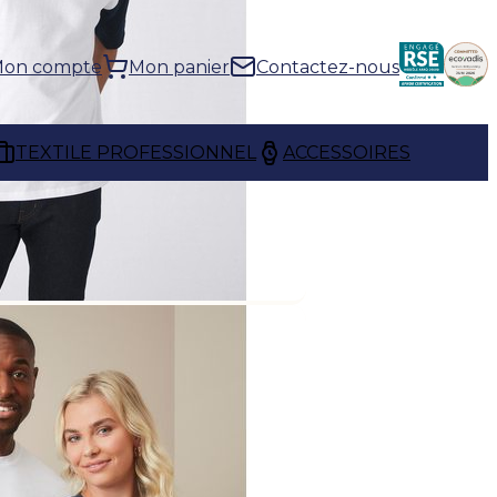
on compte
Mon panier
Contactez-nous
TEXTILE PROFESSIONNEL
ACCESSOIRES
objet, le t-shirt personnalisé
pour votre logo. Que ce soit
r uniformiser vos équipes,