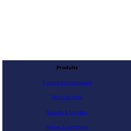
Produits
T-shirts personnalisés
Polos brodés
Sweats & hoodies
Vestes & softshells