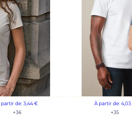
nous proposons des textiles robustes e
variées garantissant un impact visuel im
#E150 T-Shirt
#E190 T-Shirt
 partir de:
3,44 €
À partir de:
4,03
+
36
+
35