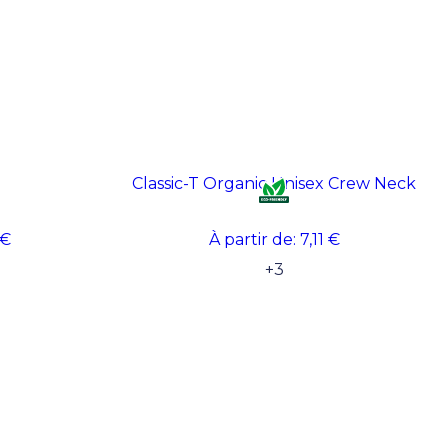
Classic-T Organic Unisex Crew Neck
 €
À partir de:
7,11 €
+
3