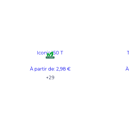
Iconic 150 T
T
À partir de:
2,98 €
À
+
29