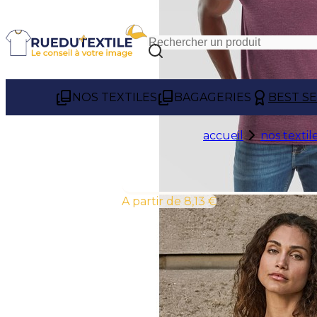
NOS TEXTILES
BAGAGERIES
BEST S
accueil
nos textil
À partir de 8,13 €