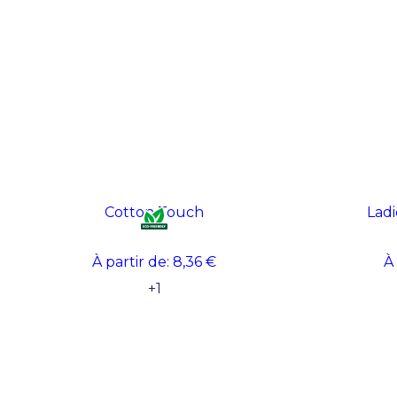
Cotton Touch
Ladi
À partir de:
8,36 €
À
+
1