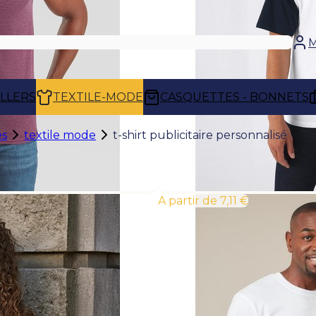
M
ELLERS
TEXTILE-MODE
CASQUETTES - BONNETS
es
textile mode
t-shirt publicitaire personnalisé
À partir de 7,11 €
T-SHIRT PUBLICITAIRE PERSONNALISÉ
Incontournable de la communication par l'
offre une surface d'expression maximale 
pour un événement promotionnel ou pou