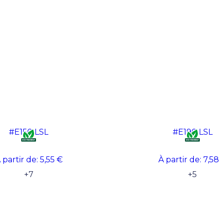
#E150 LSL
#E190 LSL
 partir de:
5,55 €
À partir de:
7,58
+
7
+
5