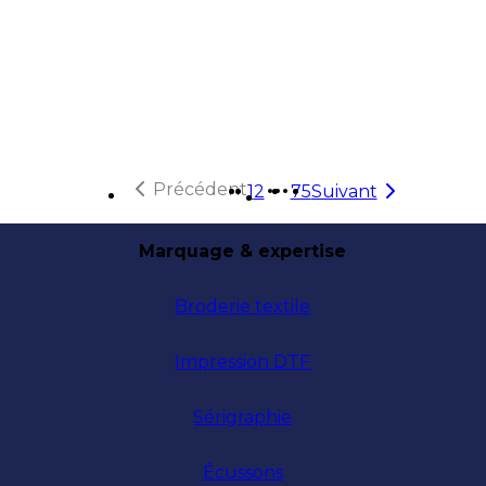
Précédent
1
2
75
Suivant
Plus de pages
Marquage & expertise
Broderie textile
Impression DTF
Sérigraphie
Écussons