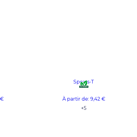
Sports-T
 €
À partir de:
9,42 €
+
5