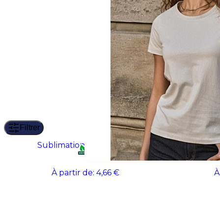
Filtrer
Sublimation/men T-Shirt
À partir de:
4,66 €
À