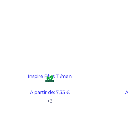
Inspire Plus T /men
À partir de:
7,33 €
À
+
3