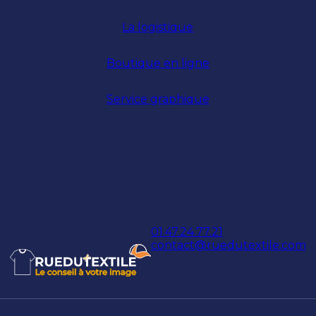
La logistique
Boutique en ligne
Service graphique
01.47.24.77.21
contact@ruedutextile.com