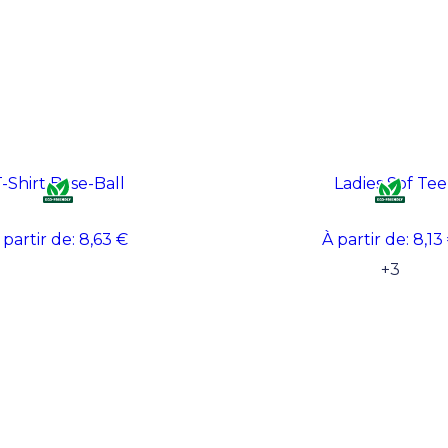
-Shirt Base-Ball
Ladies Sof Tee
 partir de:
8,63 €
À partir de:
8,13
+
3