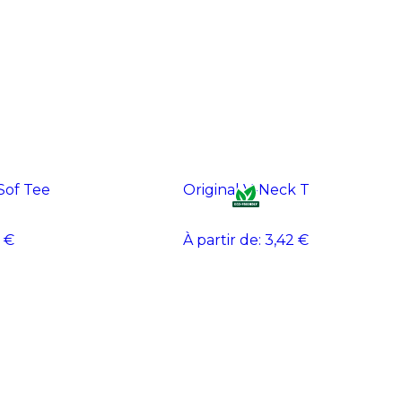
Sof Tee
Original V-Neck T
 €
À partir de:
3,42 €