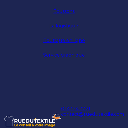
Écussons
La logistique
Boutique en ligne
Service graphique
01.47.24.77.21
contact@ruedutextile.com