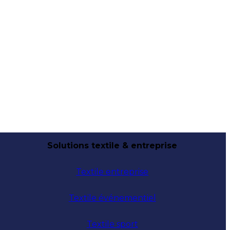
Solutions textile & entreprise
Textile entreprise
Textile événementiel
Textile sport