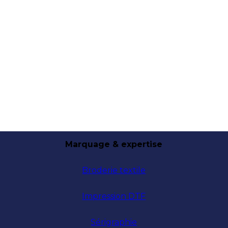
Marquage & expertise
Broderie textile
Impression DTF
Sérigraphie