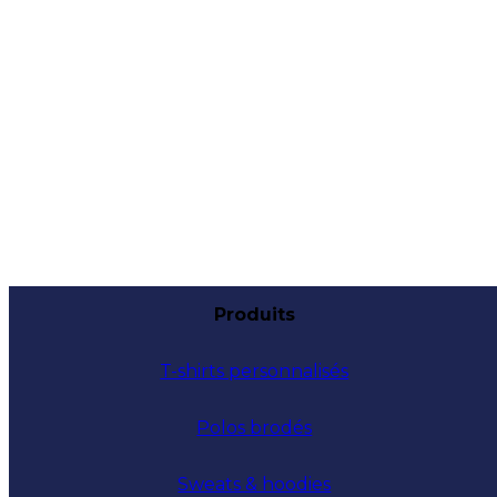
Produits
T-shirts personnalisés
Polos brodés
Sweats & hoodies