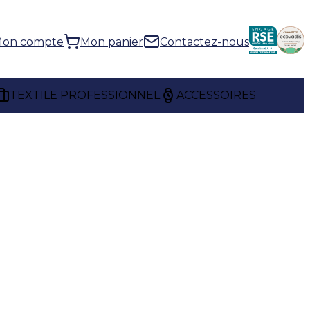
on compte
Mon panier
Contactez-nous
TEXTILE PROFESSIONNEL
ACCESSOIRES
cteurs de la santé, de la beauté
 allie hygiène et
e permet une grande liberté