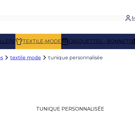
M
ELLERS
TEXTILE-MODE
CASQUETTES - BONNETS
es
textile mode
tunique personnalisée
TUNIQUE PERSONNALISÉE
Vêtement de travail privilégié dans les se
et du bien-être, la tunique personnalisée
professionnalisme. Sa coupe ergonomiqu