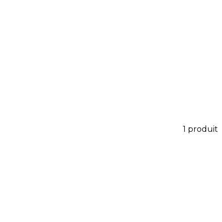
sentation impeccable auprès
xtiles résistants aux lavages
roderie ou une sérigraphie qui
1
produit