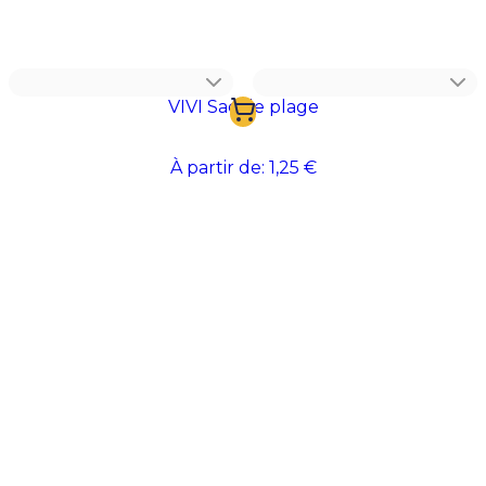
communication estivales
, ils permettent de
valoriser votre marque sur un accessoire utile et
réutilisable. Une excellente idée pour marquer les
esprits tout au long de l'été.
VIVI Sac de plage
À partir de:
1,25 €