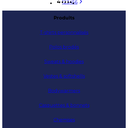
1
2
3
4
5
6
Produits
T-shirts personnalisés
Polos brodés
Sweats & hoodies
Vestes & softshells
Bodywarmers
Casquettes & bonnets
Chemises