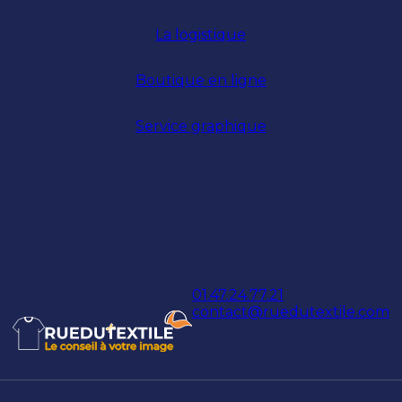
La logistique
Boutique en ligne
Service graphique
01.47.24.77.21
contact@ruedutextile.com