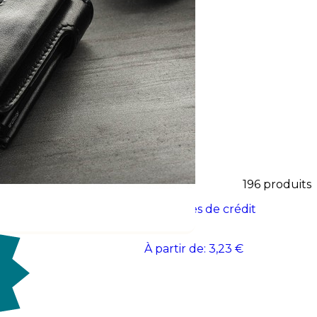
sionnels. Un accessoire utile
ateurs et vos clients.
196
produits
ège et RFID
Porte cartes de crédit
 €
À partir de:
3,23 €