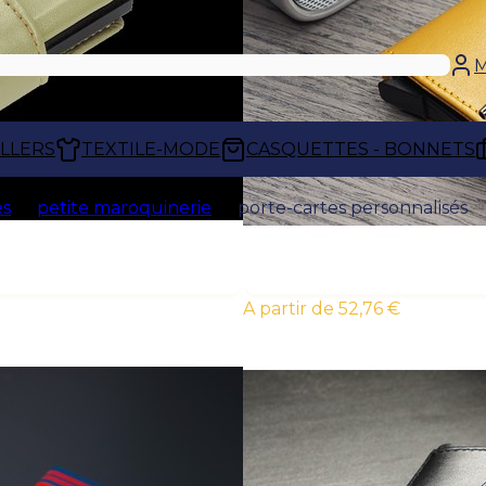
M
ELLERS
TEXTILE-MODE
CASQUETTES - BONNETS
es
petite maroquinerie
porte-cartes personnalisés
À partir de 52,76 €
PORTE-CARTES PERSONNALISÉS
Les
porte-cartes personnalisés
permett
visite, cartes bancaires ou badges parfai
compact facilite le rangement tout en of
essentiels.
Personnalisés à votre image, ils renforcent 