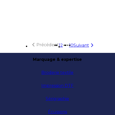
Précédent
1
2
10
Suivant
Plus de pages
Marquage & expertise
Broderie textile
Impression DTF
Sérigraphie
Écussons