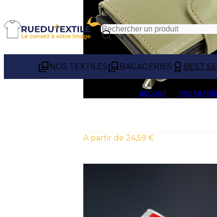
NOS TEXTILES
BAGAGERIES
BEST S
accueil
nos textil
À partir de 24,59 €