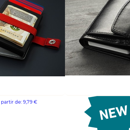
rendez-vous, salons et événements profes
qui accompagne durablement vos collabor
3 Coffret cadeau pièces
WALLK Porte-cartes en li
 partir de:
9,79 €
À partir de:
1,63