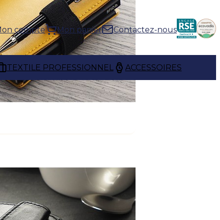
on compte
Mon panier
Contactez-nous
TEXTILE PROFESSIONNEL
ACCESSOIRES
ent de conserver cartes de
tement organisés. Leur format
frant un accès rapide à vos
votre visibilité lors des