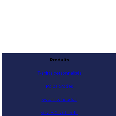
Produits
T-shirts personnalisés
Polos brodés
Sweats & hoodies
Vestes & softshells