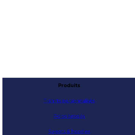
Produits
T-shirts personnalisés
Polos brodés
Sweats & hoodies