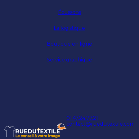
Écussons
La logistique
Boutique en ligne
Service graphique
01.47.24.77.21
contact@ruedutextile.com