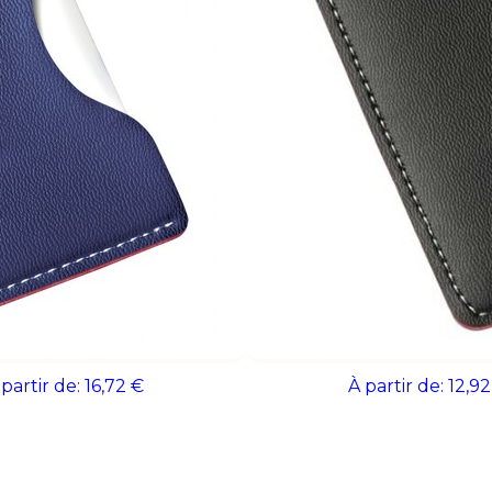
objet promotionnel original et durable. 
associe fonctionnalité et communication
TES DE CREDIT / PINCE À
PORTE-CARTES DE CREDIT
BILLETS
BILLETS
 partir de:
16,72 €
À partir de:
12,92