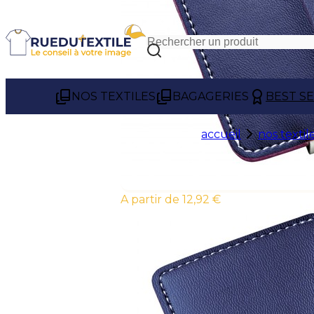
NOS TEXTILES
BAGAGERIES
BEST S
accueil
nos textil
À partir de 12,92 €