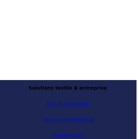
Solutions textile & entreprise
Textile entreprise
Textile événementiel
Textile sport