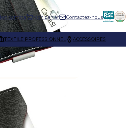
on compte
Mon panier
Contactez-nous
TEXTILE PROFESSIONNEL
ACCESSOIRES
ns
issent plusieurs
ur organiser billets, cartes et
elles simplifient le quotidien
eprise
, elles constituent un