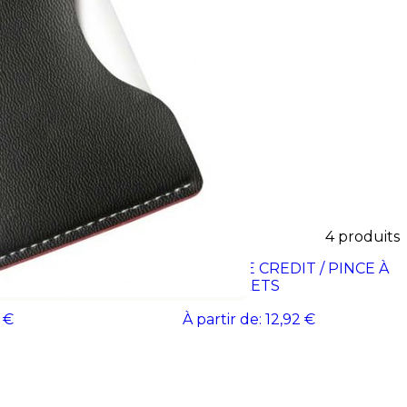
Une solution élégante qui
.
4
produits
 / PINCE À
PORTE-CARTES DE CREDIT / PINCE À
BILLETS
 €
À partir de:
12,92 €