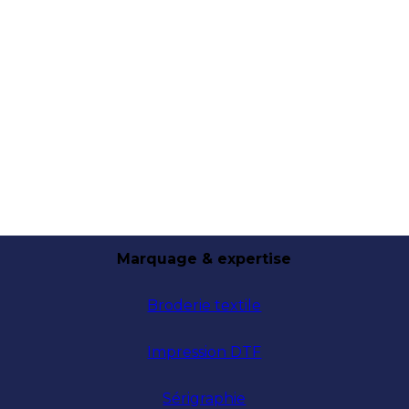
Marquage & expertise
Broderie textile
Impression DTF
Sérigraphie