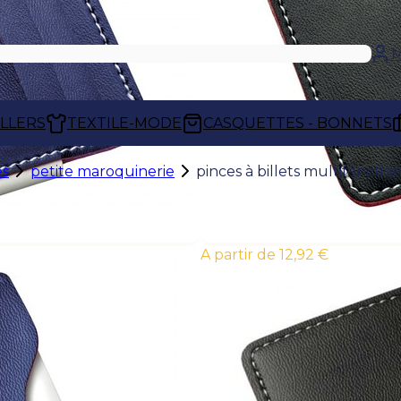
M
ELLERS
TEXTILE-MODE
CASQUETTES - BONNETS
es
petite maroquinerie
pinces à billets multifonctio
À partir de 12,92 €
PINCES À BILLETS MULTIFONCTIONS
Les
pinces à billets multifonctions
réun
fonctionnalités dans un format compact po
petits accessoires. Pratiques et discrètes, 
tout en limitant l'encombrement.
Conçues pour représenter votre entr