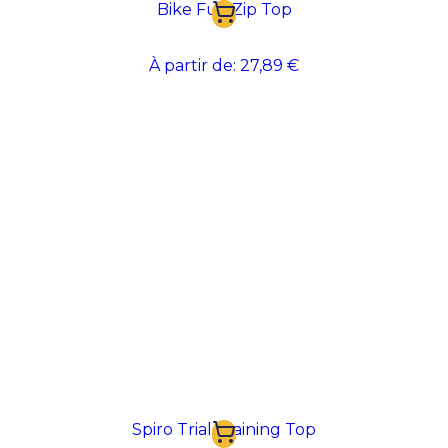
rapide de la sueur et une régulation thermique
Bike Full Zip Top
optimale. Que ce soit pour le football, le basket-ball,
le volley ou le handball, nos maillots offrent des
coupes adaptées à chaque discipline pour garantir
À partir de:
27,89 €
une aisance de mouvement totale. Grâce à des
techniques de personnalisation comme la
sublimation, intégrez vos couleurs, vos sponsors et
vos numéros directement dans la fibre pour un
rendu professionnel qui résiste aux lavages répétés
et aux duels sur le terrain.
Spiro Trial Training Top