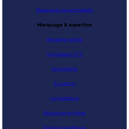
Bagagerie personnalisée
Marquage & expertise
Broderie textile
Impression DTF
Sérigraphie
Écussons
La logistique
Boutique en ligne
Service graphique