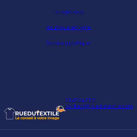
La logistique
Boutique en ligne
Service graphique
01.47.24.77.21
contact@ruedutextile.com