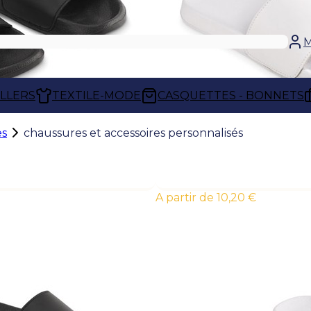
M
ELLERS
TEXTILE-MODE
CASQUETTES - BONNETS
es
chaussures et accessoires personnalisés
À partir de 10,20 €
CHAUSSURES ET ACCESSOIRES PERSO
Maillon essentiel de l’équipement profes
marque, notre gamme de chaussures et a
répond à toutes les exigences de terrain. 