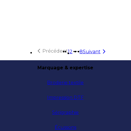
Précédent
1
2
8
Suivant
Plus de pages
Marquage & expertise
Broderie textile
Impression DTF
Sérigraphie
Écussons