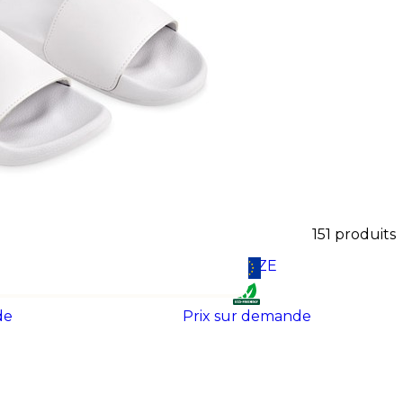
 chaussures de sécurité
oires astucieux comme des
aque produit est conçu pour
nalisant vos chaussures, vous
 aux pieds, renforçant ainsi le
tout en garantissant leur
151
produits
BREEZE
TOP
de
Prix sur demande