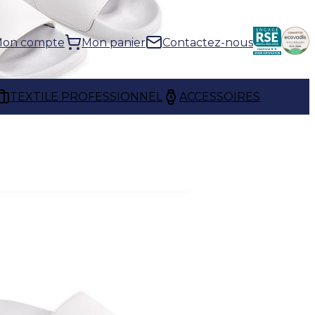
on compte
Mon panier
Contactez-nous
TEXTILE PROFESSIONNEL
ACCESSOIRES
NNALISÉS
sionnel et de l'image de
ccessoires personnalisés
Qu'il s'agisse de sneakers