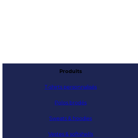
Produits
T-shirts personnalisés
Polos brodés
Sweats & hoodies
Vestes & softshells