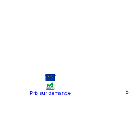
CLAY
TOP
Prix sur demande
P