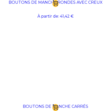
d'accueil de prestige ou une tenue de direction avec
BOUTONS DE MANCHE RONDES AVEC CREUX
une subtilité remarquable. Disponibles dans diverses
finitions — argentées, dorées ou laquées — ils offrent
un support de communication discret mais
À partir de:
41,42 €
hautement qualitatif. En personnalisant ces bijoux de
poignet avec une gravure de votre logo ou de vos
initiales d'entreprise, vous affirmez un souci du détail
exceptionnel et une image de marque ancrée dans le
raffinement. C'est l'accessoire idéal pour renforcer le
sentiment d'exclusivité et de professionnalisme lors
de moments clés de la vie de votre entreprise.
BOUTONS DE MANCHE CARRÉS