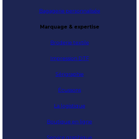
Bagagerie personnalisée
Marquage & expertise
Broderie textile
Impression DTF
Sérigraphie
Écussons
La logistique
Boutique en ligne
Service graphique