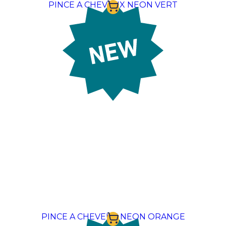
pour une touche rétro-chic, de bandeaux en coton
PINCE A CHEVEUX NEON VERT
pour un look dynamique et pratique, ou de barrettes
discrètes, ces éléments permettent de maintenir une
coiffure impeccable tout au long de la journée. En
À partir de:
0,61 €
personnalisant vos accessoires de tête avec les
couleurs de votre entreprise ou une impression
délicate de votre logo, vous créez une unité visuelle
jusque dans les moindres détails. C’est un excellent
moyen d'apporter une signature esthétique
cohérente et soignée à vos uniformes, tout en offrant
un accessoire fonctionnel apprécié pour son confort
et son élégance.
PINCE A CHEVEUX NEON ORANGE