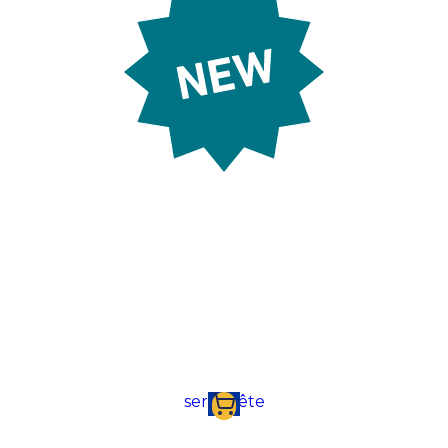
À partir de:
0,61 €
serre-tête