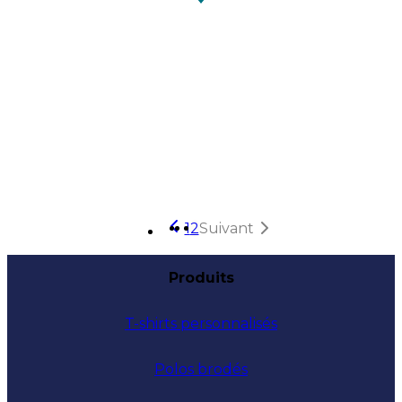
1
2
Suivant
Produits
T-shirts personnalisés
Polos brodés