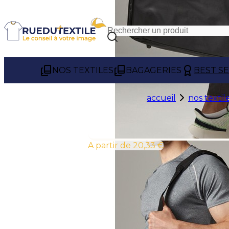
NOS TEXTILES
BAGAGERIES
BEST S
accueil
nos textil
À partir de 20,33 €