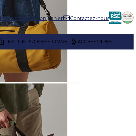
on compte
Mon panier
Contactez-nous
TEXTILE PROFESSIONNEL
ACCESSOIRES
ent un espace généreux pour
fets personnels en toute
s sont parfaitement adaptés aux
nts ou escapades de quelques
prise
, ils deviennent un support