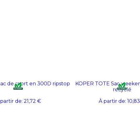
 de sport en 300D ripstop
KOPER TOTE Sac weeken
recyclé
 partir de:
21,72 €
À partir de:
10,83