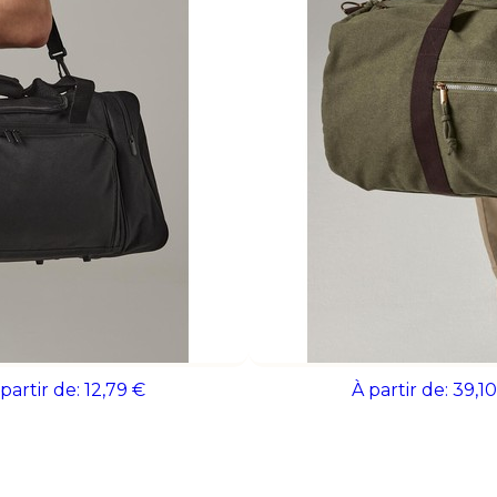
de communication durable qui accompag
valorise votre marque à chaque déplac
Sac de week-end en feutre
ZURICH Sac week-end en to
RPET
 partir de:
12,79 €
À partir de:
39,10