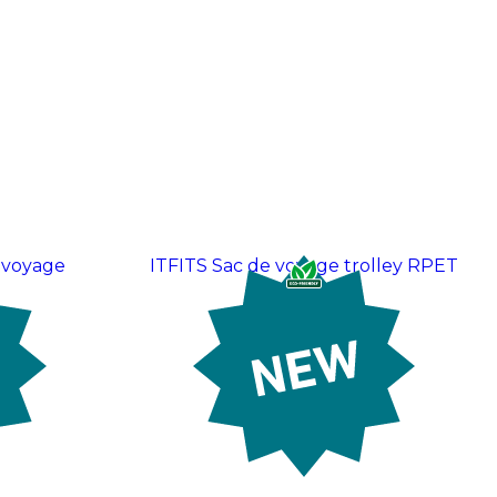
 voyage
ITFITS Sac de voyage trolley RPET
 €
À partir de:
41,61 €