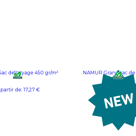
ac de voyage 450 gr/m²
TOP
NAMUR Grand sac de
 partir de:
17,27 €
À partir de:
36,86