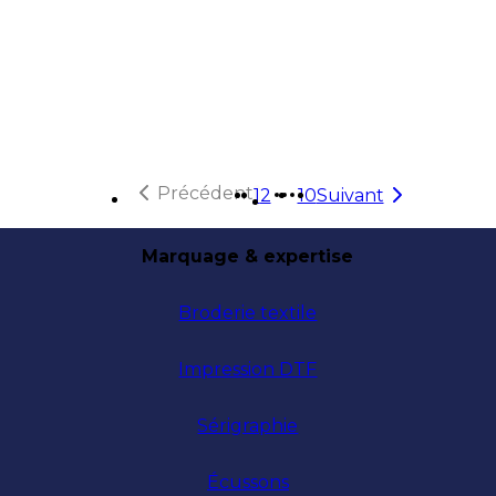
Précédent
1
2
10
Suivant
Plus de pages
Marquage & expertise
Broderie textile
Impression DTF
Sérigraphie
Écussons