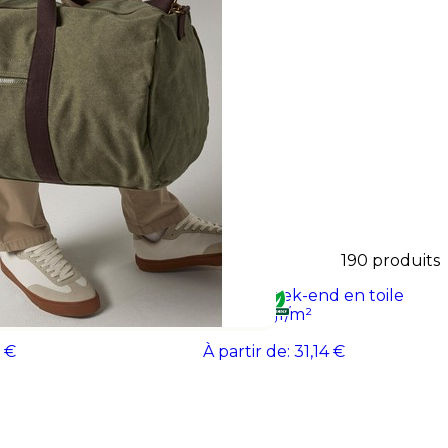
ne vos collaborateurs et
ement.
190
produits
ile 450gr/m²
MONACO Sac week-end en toile
340gr/m²
 €
À partir de:
31,14 €