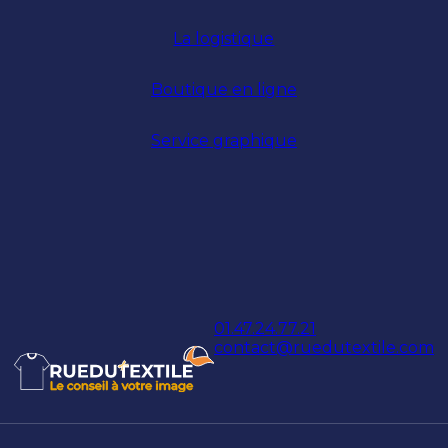
La logistique
Boutique en ligne
Service graphique
01.47.24.77.21
contact@ruedutextile.com