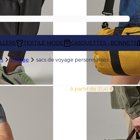
M
ELLERS
TEXTILE-MODE
CASQUETTES - BONNETS
es
voyage
sacs de voyage personnalisés
À partir de 31,41 €
SACS DE VOYAGE PERSONNALISÉS
Les
sacs de voyage personnalisés
offr
transporter vêtements, accessoires et ef
simplicité. Confortables et résistants, il
voyages d'affaires, séminaires, événeme
jours.
Déclinés aux couleurs de votre entre