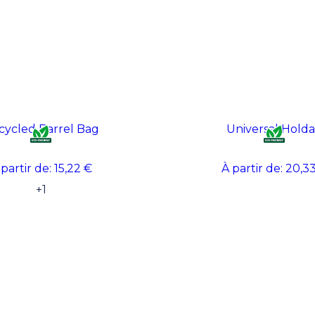
cycled Barrel Bag
Universal Holda
 partir de:
15,22 €
À partir de:
20,3
+
1