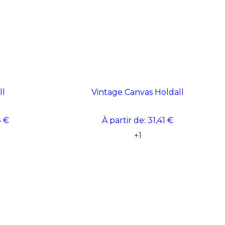
ll
Vintage Canvas Holdall
3 €
À partir de:
31,41 €
+
1