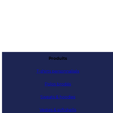
Produits
T-shirts personnalisés
Polos brodés
Sweats & hoodies
Vestes & softshells