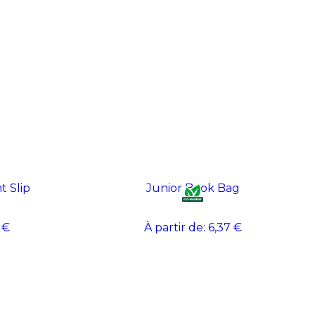
 Slip
Junior Book Bag
 €
À partir de:
6,37 €