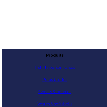
Produits
T-shirts personnalisés
Polos brodés
Sweats & hoodies
Vestes & softshells