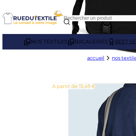
NOS TEXTILES
BAGAGERIES
BEST S
accueil
nos textil
À partir de 15,49 €