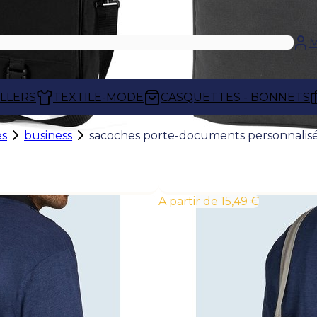
M
ELLERS
TEXTILE-MODE
CASQUETTES - BONNETS
es
business
sacoches porte-documents personnalis
À partir de 15,49 €
SACOCHES PORTE-DOCUMENTS PERS
Les
sacoches porte-documents person
transporter dossiers, contrats, ordinateur
travail dans un seul espace organisé. Élég
accompagnent les professionnels au quo
vous clients.
Personnalisées à votre image, elles renforc