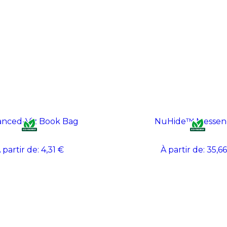
nced-Viz Book Bag
NuHide™ Messen
 partir de:
4,31 €
À partir de:
35,66