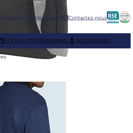
on compte
Mon panier
Contactez-nous
TEXTILE PROFESSIONNEL
ACCESSOIRES
ées
ONNALISÉES
nalisées
permettent de
 portable et accessoires de
antes et fonctionnelles, elles
tidien, du bureau aux rendez-
ent la visibilité de votre