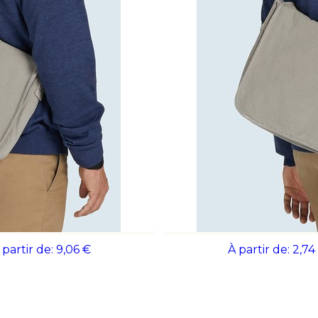
entreprise tout en offrant un accessoire 
idéale pour équiper vos collaborateurs o
de salons, séminaires et événements prof
A Porte-documents
POUCHLO Pochette feutre
 partir de:
9,06 €
À partir de:
2,74