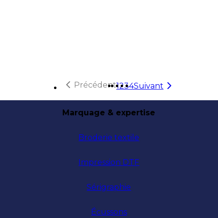
Précédent
1
2
3
4
Suivant
Marquage & expertise
Broderie textile
Impression DTF
Sérigraphie
Écussons