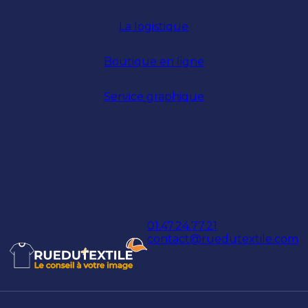
La logistique
Boutique en ligne
Service graphique
01.47.24.77.21
contact@ruedutextile.com