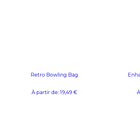
Retro Bowling Bag
Enha
À partir de:
19,49 €
À