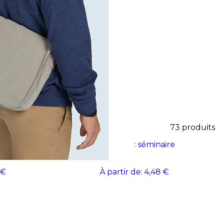
durable et utile. Une solution
u valoriser votre marque lors
essionnels.
73
produits
 ordinateur
TALOR Sac séminaire
 €
À partir de:
4,48 €