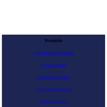
Produits
T-shirts personnalisés
Polos brodés
Sweats & hoodies
Vestes & softshells
Bodywarmers