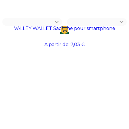
deviennent un support de communication discret et
durable. Un accessoire pratique qui accompagne vos
collaborateurs comme vos clients au quotidien.
VALLEY WALLET Sacoche pour smartphone
À partir de:
7,03 €