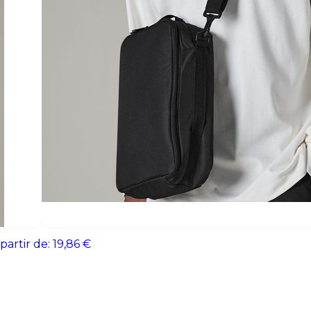
support de communication original et du
protéger votre matériel tout en valoris
matelassée pour appareil
photo
 partir de:
19,86 €