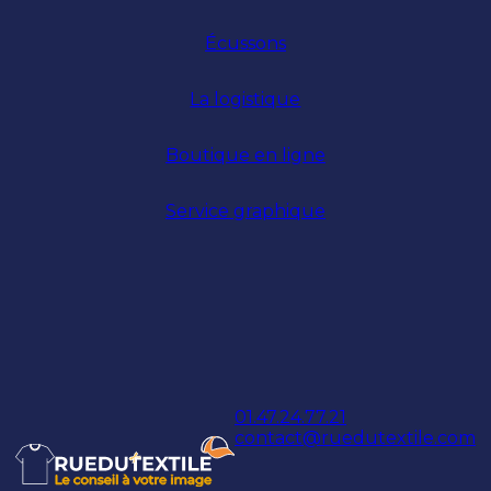
Écussons
La logistique
Boutique en ligne
Service graphique
01.47.24.77.21
contact@ruedutextile.com