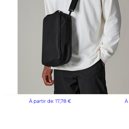
Filtrer
Padded Camera Organiser
Pochette 
À partir de:
17,78 €
À