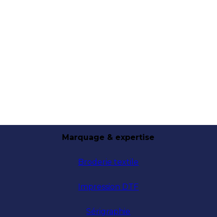
Marquage & expertise
Broderie textile
Impression DTF
Sérigraphie