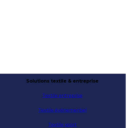
Solutions textile & entreprise
Textile entreprise
Textile événementiel
Textile sport