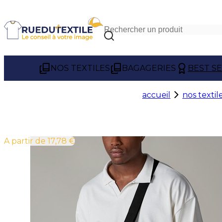
NOS TEXTILES
BAGAGERIES
BEST S
accueil
nos textil
À partir de 17,78 €