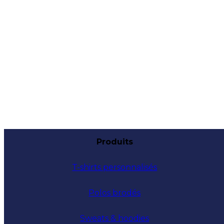
Produits
T-shirts personnalisés
Polos brodés
Sweats & hoodies