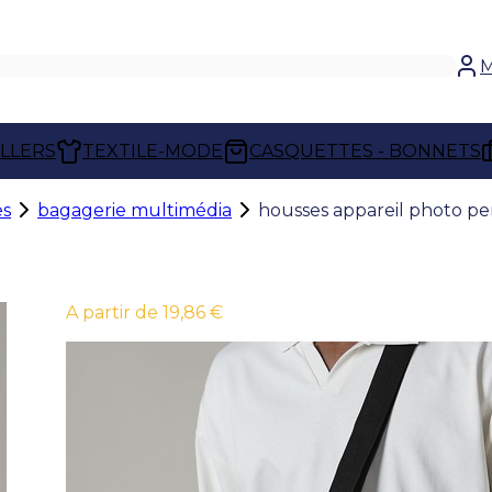
M
ELLERS
TEXTILE-MODE
CASQUETTES - BONNETS
es
bagagerie multimédia
housses appareil photo pe
À partir de 19,86 €
HOUSSES APPAREIL PHOTO PERSONNA
Les
housses appareil photo personnal
votre matériel contre les chocs, la poussi
pratiques, elles facilitent le transport d
déplacements professionnels ou événem
Personnalisées selon votre identité visuel