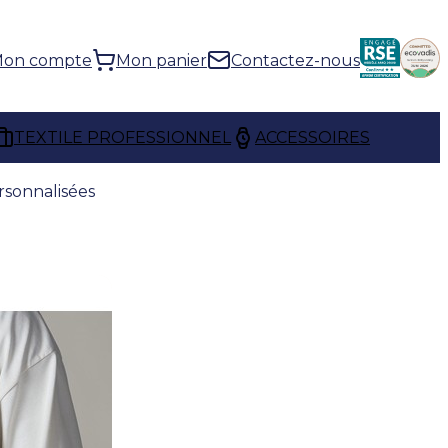
on compte
Mon panier
Contactez-nous
TEXTILE PROFESSIONNEL
ACCESSOIRES
rsonnalisées
LISÉES
isées
protègent efficacement
ère et les rayures. Légères et
e votre équipement lors de vos
ents.
le, elles constituent un