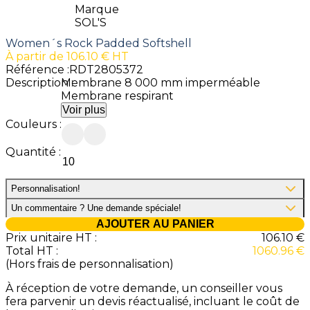
Marque
SOL'S
Women´s Rock Padded Softshell
À partir de
106.10
€ HT
Référence :
RDT2805372
Description :
Membrane 8 000 mm imperméable
Membrane respirant
Voir plus
Couleurs :
Quantité :
Personnalisation
!
Un commentaire ? Une demande spéciale
!
AJOUTER AU PANIER
Prix unitaire HT :
106.10
€
Total HT :
1060.96
€
(Hors frais de personnalisation)
À réception de votre demande, un conseiller vous
fera parvenir un devis réactualisé, incluant le coût de