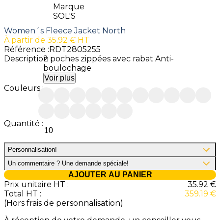
Marque
SOL'S
Women´s Fleece Jacket North
À partir de
35.92
€ HT
Référence :
RDT2805255
Description :
2 poches zippées avec rabat Anti-
boulochage
Voir plus
Couleurs :
Quantité :
Personnalisation
!
Un commentaire ? Une demande spéciale
!
AJOUTER AU PANIER
Prix unitaire HT :
35.92
€
Total HT :
359.19
€
(Hors frais de personnalisation)