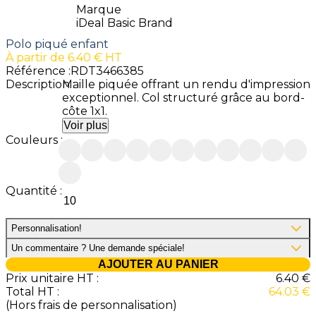
Marque
iDeal Basic Brand
Polo piqué enfant
À partir de
6.40
€ HT
Référence :
RDT3466385
Description :
Maille piquée offrant un rendu d'impression
exceptionnel. Col structuré grâce au bord-
côte 1x1.
Voir plus
Couleurs :
Quantité :
Personnalisation
!
Un commentaire ? Une demande spéciale
!
AJOUTER AU PANIER
Prix unitaire HT :
6.40
€
Total HT :
64.03
€
(Hors frais de personnalisation)