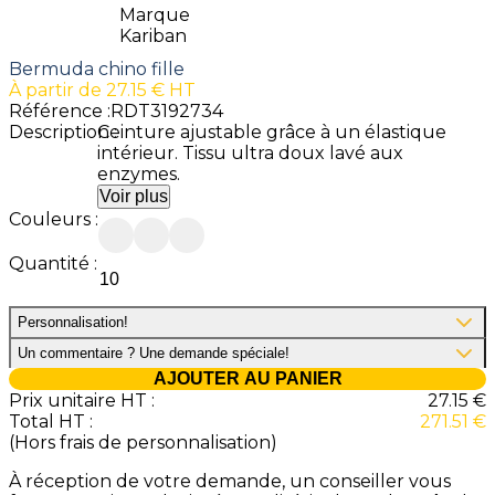
Marque
Kariban
Bermuda chino fille
À partir de
27.15
€ HT
Référence :
RDT3192734
Description :
Ceinture ajustable grâce à un élastique
intérieur. Tissu ultra doux lavé aux
enzymes.
Voir plus
Couleurs :
Quantité :
Personnalisation
!
Un commentaire ? Une demande spéciale
!
AJOUTER AU PANIER
Prix unitaire HT :
27.15
€
Total HT :
271.51
€
(Hors frais de personnalisation)
À réception de votre demande, un conseiller vous